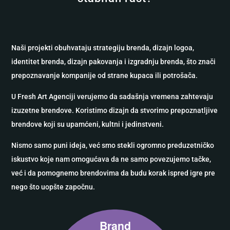
Naši projekti obuhvataju strategiju brenda, dizajn logoa,
identitet brenda, dizajn pakovanja i izgradnju brenda, što znači
prepoznavanje kompanije od strane kupaca ili potrošača.
U Fresh Art Agenciji verujemo da sadašnja vremena zahtevaju
izuzetne brendove. Koristimo dizajn da stvorimo prepoznatljive
brendove koji su upamćeni, kultni i jedinstveni.
Nismo samo puni ideja, već smo stekli ogromno preduzetničko
iskustvo koje nam omogućava da ne samo povezujemo tačke,
već i da pomognemo brendovima da budu korak ispred igre pre
nego što uopšte započnu.