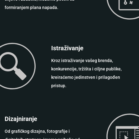
formiranjem plana napada.
Istraživanje
Kroz istraživanje vašeg brenda,
konkurencije, tržišta i ciljne publike,
kreiraćemo jedinstven i prilagođen
pristup.
Dizajniranje
Od grafičkog dizajna, fotografije i