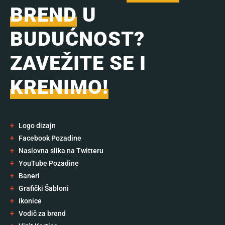
BREND
U
BUDUĆNOST?
ZAVEŽITE SE I
KRENIMO!
+
Logo dizajn
+
Facebook Pozadine
+
Naslovna slika na Twitteru
+
YouTube Pozadine
+
Baneri
+
Grafički Šabloni
+
Ikonice
+
Vodič za brend