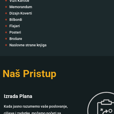
+
Vizit Kartice
+
Memorandum
+
Dizajn Koverti
+
Bilbordi
+
Flajeri
+
Posteri
+
Brošure
+
Naslovne strane knjiga
Naš Pristup
Izrada Plana
Kada jasno razumemo vaše poslovanje,
ciljeve i zadatke, možemo početi sa